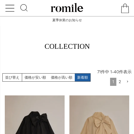
夏季休業のお知らせ
HOME
COLLECTION
COLLECTION
71
件中
1
-
40
件表示
並び替え
価格が安い順
価格が高い順
新着順
1
2