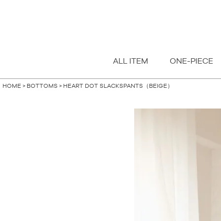
指定なし
S
M
FREE
ALL ITEM
ONE-PIECE
HOME
BOTTOMS
HEART DOT SLACKSPANTS（BEIGE）