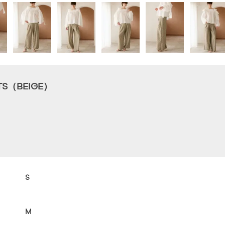
TS（BEIGE）
S
M