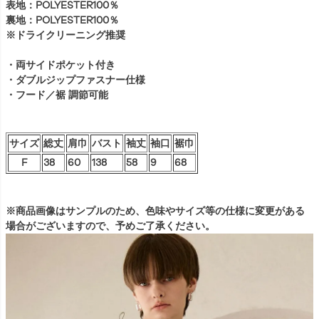
表地：POLYESTER100％
裏地：POLYESTER100％
※ドライクリーニング推奨
・両サイドポケット付き
・ダブルジップファスナー仕様
・フード／裾 調節可能
サイズ
総丈
肩巾
バスト
袖丈
袖口
裾巾
F
38
60
138
58
9
68
※商品画像はサンプルのため、色味やサイズ等の仕様に変更がある
場合がございますので、予めご了承ください。