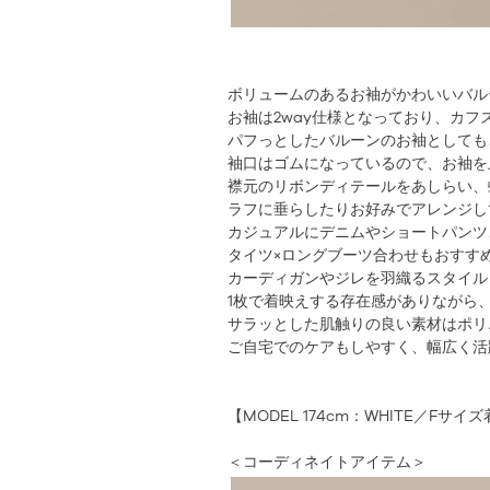
ボリュームのあるお袖がかわいいバル
お袖は2way仕様となっており、カフ
パフっとしたバルーンのお袖としても
袖口はゴムになっているので、お袖を
襟元のリボンディテールをあしらい、
ラフに垂らしたりお好みでアレンジし
カジュアルにデニムやショートパンツ
タイツ×ロングブーツ合わせもおすす
カーディガンやジレを羽織るスタイル
1枚で着映えする存在感がありながら
サラッとした肌触りの良い素材はポリ
ご自宅でのケアもしやすく、幅広く活
【MODEL 174cm：WHITE／Fサイ
＜コーディネイトアイテム＞