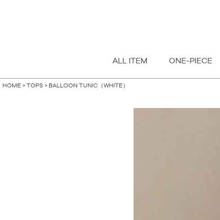
指定なし
S
M
FREE
ALL ITEM
ONE-PIECE
HOME
TOPS
BALLOON TUNIC（WHITE）