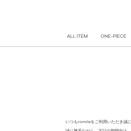
指定なし
S
M
FREE
ALL ITEM
ONE-PIECE
いつもromileをご利用いただき
誠に勝手ながら、下記の期間中は、