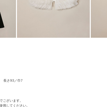
) 長さ93／巾7
でございます。
使用してください。