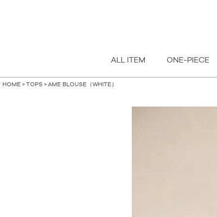
指定なし
S
M
FREE
ALL ITEM
ONE-PIECE
HOME
TOPS
AME BLOUSE（WHITE）