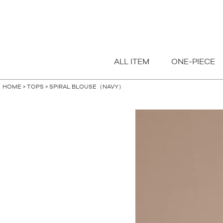
指定なし
S
M
FREE
ALL ITEM
ONE-PIECE
HOME
TOPS
SPIRAL BLOUSE（NAVY）