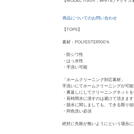
【MODEL 175cm：WHITE／Fサイ
商品についてのお問い合わせ
【TOPS】
素材：POLYESTER100％
・防シワ性
・はっ水性
・手洗い可能
「ホームクリーニング対応素材」
手洗いにてホームクリーニングが可能
・裏返しにしてクリーニングネットを
・長時間水に浸すのは避けて頂きます
・脱水に関しましても、できる限り短
・同色洗い必須
絶対に失敗が無いようにという場合に